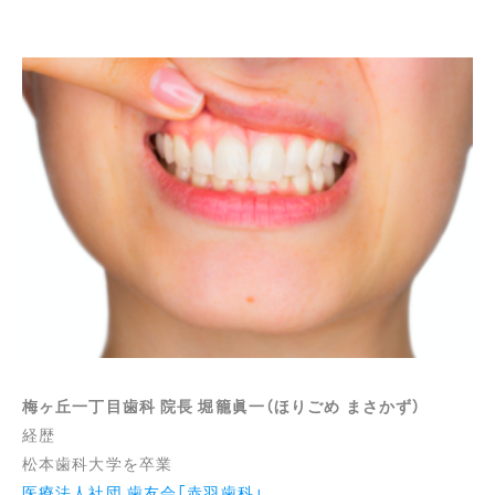
梅ヶ丘一丁目歯科 院長 堀籠眞一（ほりごめ まさかず）
経歴
松本歯科大学を卒業
医療法人社団 歯友会「赤羽歯科」