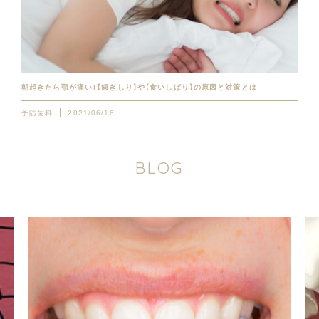
朝起きたら顎が痛い！【歯ぎしり】や【食いしばり】の原因と対策とは
予防歯科
2021/06/16
B
L
O
G