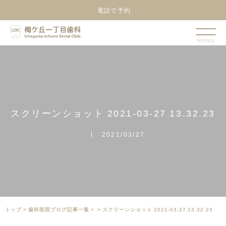
電話で予約
ス
ク
リ
ー
ン
シ
ョ
ッ
ト
2
0
2
1
-
0
3
-
2
7
1
3
.
3
2
.
2
3
2021/03/27
トップ
>
⻭科医院ブログ記事一覧
>
>
スクリーンショット 2021-03-27 13.32.23