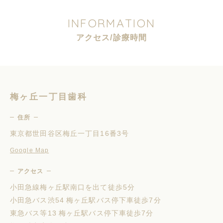
I
N
F
O
R
M
A
T
I
O
N
ア
ク
セ
ス
/
診
療
時
間
梅ヶ丘一丁目歯科
住所
東京都世田谷区梅丘一丁目16番3号
Google Map
アクセス
小田急線梅ヶ丘駅南口を出て徒歩5分
小田急バス渋54 梅ヶ丘駅バス停下車徒歩7分
東急バス等13 梅ヶ丘駅バス停下車徒歩7分