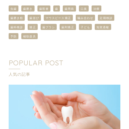
虫歯
歯磨き
歯医者
歯
歯周病
口臭
治療
歯磨き粉
歯並び
マウスピース矯正
噛み合わせ
定期検診
歯科検診
矯正
歯ブラシ
歯列矯正
子ども
知覚過敏
予防
補助器具
POPULAR POST
人気の記事