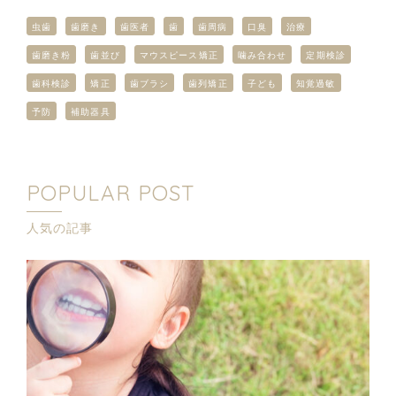
虫歯
歯磨き
歯医者
歯
歯周病
口臭
治療
歯磨き粉
歯並び
マウスピース矯正
噛み合わせ
定期検診
歯科検診
矯正
歯ブラシ
歯列矯正
子ども
知覚過敏
予防
補助器具
POPULAR POST
人気の記事