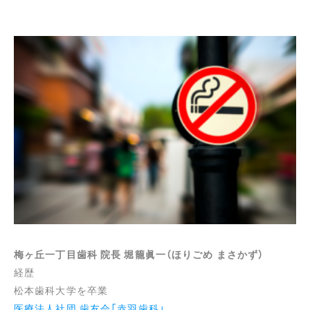
梅ヶ丘一丁目歯科 院長 堀籠眞一（ほりごめ まさかず）
経歴
松本歯科大学を卒業
医療法人社団 歯友会「赤羽歯科」