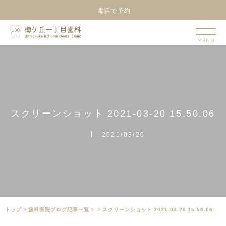
電話で予約
ス
ク
リ
ー
ン
シ
ョ
ッ
ト
2
0
2
1
-
0
3
-
2
0
1
5
.
5
0
.
0
6
2021/03/20
トップ
>
⻭科医院ブログ記事一覧
>
>
スクリーンショット 2021-03-20 15.50.06