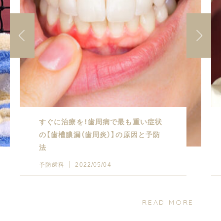
すぐに治療を！歯周病で最も重い症状
の【歯槽膿漏（歯周炎）】の原因と予防
法
予防歯科
2022/05/04
READ MORE