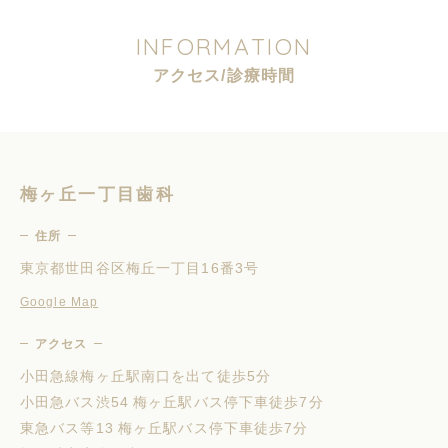
I
N
F
O
R
M
A
T
I
O
N
ア
ク
セ
ス
/
診
療
時
間
梅ヶ丘一丁目歯科
住所
東京都世田谷区梅丘一丁目16番3号
Google Map
アクセス
小田急線梅ヶ丘駅南口を出て徒歩5分
小田急バス渋54 梅ヶ丘駅バス停下車徒歩7分
東急バス等13 梅ヶ丘駅バス停下車徒歩7分