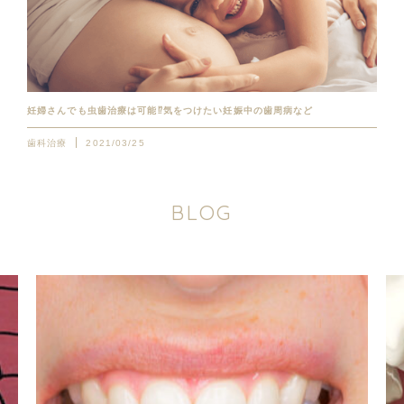
妊婦さんでも虫歯治療は可能⁉︎気をつけたい妊娠中の歯周病など
歯科治療
2021/03/25
B
L
O
G