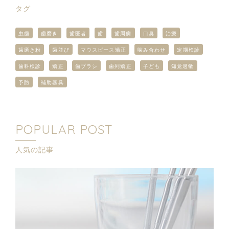
タグ
虫歯
歯磨き
歯医者
歯
歯周病
口臭
治療
歯磨き粉
歯並び
マウスピース矯正
噛み合わせ
定期検診
歯科検診
矯正
歯ブラシ
歯列矯正
子ども
知覚過敏
予防
補助器具
POPULAR POST
人気の記事