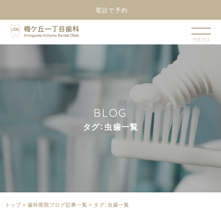
電話で予約
B
L
O
G
タ
グ
：
虫
歯
一
覧
トップ
>
⻭科医院ブログ記事一覧
>
タグ：虫歯一覧