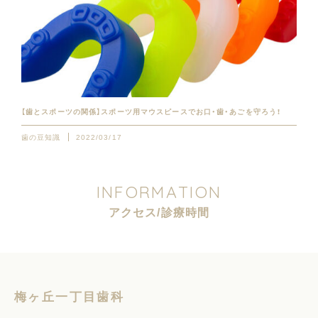
【歯とスポーツの関係】スポーツ用マウスピースでお口・歯・あごを守ろう！
歯の豆知識
2022/03/17
I
N
F
O
R
M
A
T
I
O
N
ア
ク
セ
ス
/
診
療
時
間
梅ヶ丘一丁目歯科