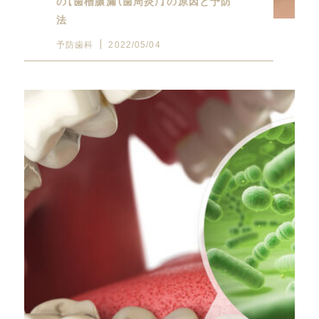
の【歯槽膿漏（歯周炎）】の原因と予防
法
予防歯科
2022/05/04