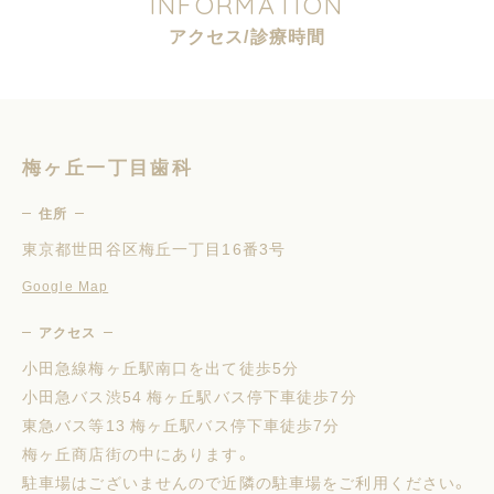
I
N
F
O
R
M
A
T
I
O
N
ア
ク
セ
ス
/
診
療
時
間
梅ヶ丘一丁目歯科
住所
東京都世田谷区梅丘一丁目16番3号
Google Map
アクセス
小田急線梅ヶ丘駅南口を出て徒歩5分
小田急バス渋54 梅ヶ丘駅バス停下車徒歩7分
東急バス等13 梅ヶ丘駅バス停下車徒歩7分
梅ヶ丘商店街の中にあります。
駐車場はございませんので近隣の駐車場をご利用ください。