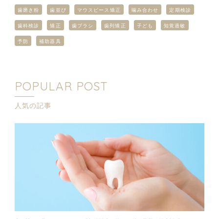
歯磨き粉
歯並び
マウスピース矯正
噛み合わせ
定期検診
歯科検診
矯正
歯ブラシ
歯列矯正
子ども
知覚過敏
予防
補助器具
POPULAR POST
人気の記事