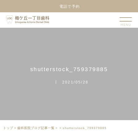
電話で予約
s
h
u
t
t
e
r
s
t
o
c
k
_
7
5
9
3
7
9
8
8
5
2021/05/28
トップ
>
⻭科医院ブログ記事一覧
>
>
shutterstock_759379885