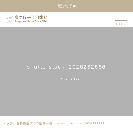
電話で予約
s
h
u
t
t
e
r
s
t
o
c
k
_
1
0
2
6
2
3
2
6
6
6
2021/07/16
トップ
>
⻭科医院ブログ記事一覧
>
>
shutterstock_1026232666