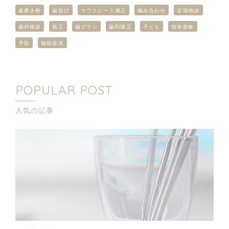
歯磨き粉
歯並び
マウスピース矯正
噛み合わせ
定期検診
歯科検診
矯正
歯ブラシ
歯列矯正
子ども
知覚過敏
予防
補助器具
POPULAR POST
人気の記事