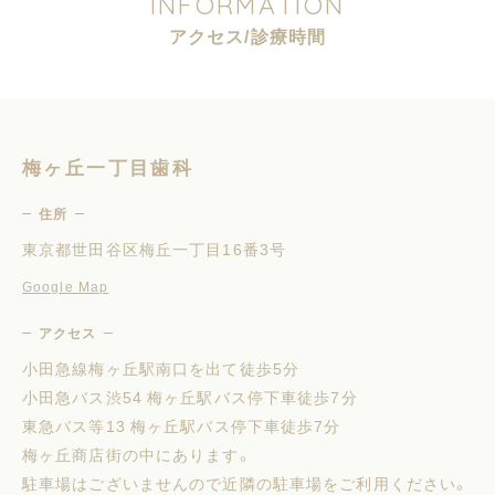
I
N
F
O
R
M
A
T
I
O
N
ア
ク
セ
ス
/
診
療
時
間
梅ヶ丘一丁目歯科
住所
東京都世田谷区梅丘一丁目16番3号
Google Map
アクセス
小田急線梅ヶ丘駅南口を出て徒歩5分
小田急バス渋54 梅ヶ丘駅バス停下車徒歩7分
東急バス等13 梅ヶ丘駅バス停下車徒歩7分
梅ヶ丘商店街の中にあります。
駐車場はございませんので近隣の駐車場をご利用ください。