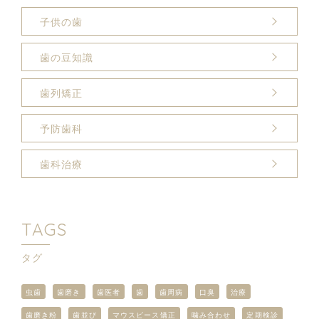
子供の歯
歯の豆知識
歯列矯正
予防歯科
歯科治療
TAGS
タグ
虫歯
歯磨き
歯医者
歯
歯周病
口臭
治療
歯磨き粉
歯並び
マウスピース矯正
噛み合わせ
定期検診