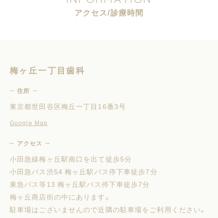
ア
ク
セ
ス
/
診
療
時
間
梅ヶ丘一丁目歯科
住所
東京都世田谷区梅丘一丁目16番3号
Google Map
アクセス
小田急線梅ヶ丘駅南口を出て徒歩5分
小田急バス渋54 梅ヶ丘駅バス停下車徒歩7分
東急バス等13 梅ヶ丘駅バス停下車徒歩7分
梅ヶ丘商店街の中にあります。
駐車場はございませんので近隣の駐車場をご利用ください。