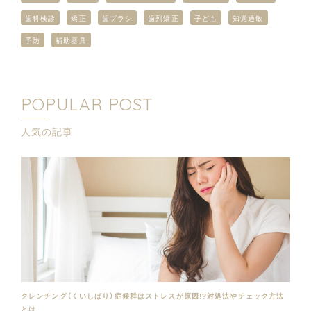
歯科検診
矯正
歯ブラシ
歯列矯正
子ども
知覚過敏
予防
補助器具
POPULAR POST
人気の記事
クレンチング（くいしばり）症候群はストレスが原因!?対処法やチェック方法
とは