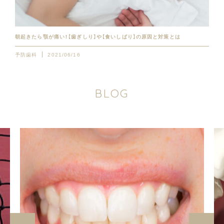
朝起きたら顎が痛い！【歯ぎしり】や【食いしばり】の原因と対策とは
予防歯科
2021/06/16
B
L
O
G