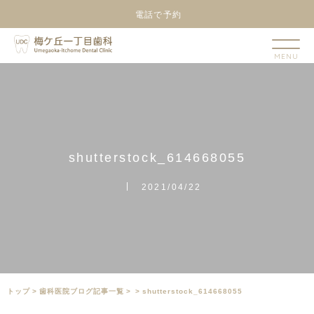
電話で予約
s
h
u
t
t
e
r
s
t
o
c
k
_
6
1
4
6
6
8
0
5
5
2021/04/22
トップ
>
⻭科医院ブログ記事一覧
>
>
shutterstock_614668055