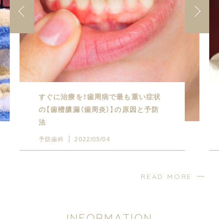
すぐに治療を！歯周病で最も重い症状
の【歯槽膿漏（歯周炎）】の原因と予防
法
予防歯科
2022/05/04
READ MORE
I
N
F
O
R
M
A
T
I
O
N