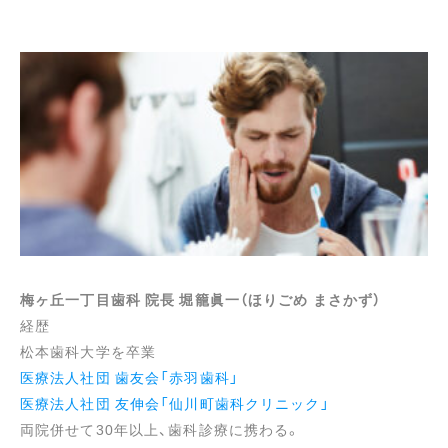
梅ヶ丘一丁目歯科 院長 堀籠眞一（ほりごめ まさかず）
経歴
松本歯科大学を卒業
医療法人社団 歯友会「赤羽歯科」
医療法人社団 友伸会「仙川町歯科クリニック」
両院併せて30年以上、歯科診療に携わる。