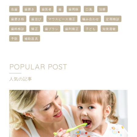
虫歯
歯磨き
歯医者
歯
歯周病
口臭
治療
歯磨き粉
歯並び
マウスピース矯正
噛み合わせ
定期検診
歯科検診
矯正
歯ブラシ
歯列矯正
子ども
知覚過敏
予防
補助器具
POPULAR POST
人気の記事