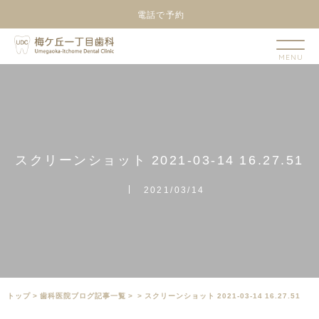
電話で予約
ス
ク
リ
ー
ン
シ
ョ
ッ
ト
2
0
2
1
-
0
3
-
1
4
1
6
.
2
7
.
5
1
2021/03/14
トップ
>
⻭科医院ブログ記事一覧
>
>
スクリーンショット 2021-03-14 16.27.51