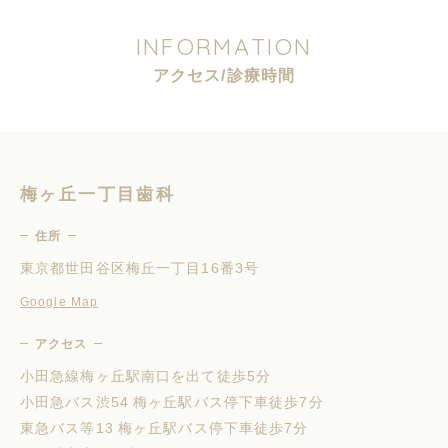
I
N
F
O
R
M
A
T
I
O
N
ア
ク
セ
ス
/
診
療
時
間
梅ヶ丘一丁目歯科
住所
東京都世田谷区梅丘一丁目16番3号
Google Map
アクセス
小田急線梅ヶ丘駅南口を出て徒歩5分
小田急バス渋54 梅ヶ丘駅バス停下車徒歩7分
東急バス等13 梅ヶ丘駅バス停下車徒歩7分