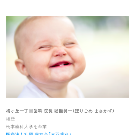
梅ヶ丘一丁目歯科 院長 堀籠眞一（ほりごめ まさかず）
経歴
松本歯科大学を卒業
医療法人社団 歯友会「赤羽歯科」