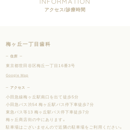
I
N
F
O
R
M
A
T
I
O
N
ア
ク
セ
ス
/
診
療
時
間
梅ヶ丘一丁目歯科
住所
東京都世田谷区梅丘一丁目16番3号
Google Map
アクセス
小田急線梅ヶ丘駅南口を出て徒歩5分
小田急バス渋54 梅ヶ丘駅バス停下車徒歩7分
東急バス等13 梅ヶ丘駅バス停下車徒歩7分
梅ヶ丘商店街の中にあります。
駐車場はございませんので近隣の駐車場をご利用ください。