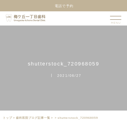
電話で予約
s
h
u
t
t
e
r
s
t
o
c
k
_
7
2
0
9
6
8
0
5
9
2021/06/27
トップ
>
⻭科医院ブログ記事一覧
>
>
shutterstock_720968059