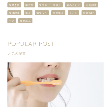
歯磨き粉
歯並び
マウスピース矯正
噛み合わせ
定期検診
歯科検診
矯正
歯ブラシ
歯列矯正
子ども
知覚過敏
予防
補助器具
POPULAR POST
人気の記事