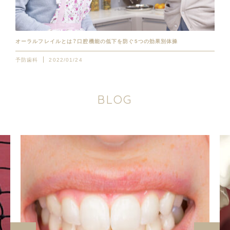
オーラルフレイルとは？口腔機能の低下を防ぐ5つの効果別体操
予防歯科
2022/01/24
B
L
O
G