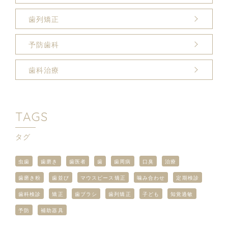
歯列矯正
予防歯科
歯科治療
TAGS
タグ
虫歯
歯磨き
歯医者
歯
歯周病
口臭
治療
歯磨き粉
歯並び
マウスピース矯正
噛み合わせ
定期検診
歯科検診
矯正
歯ブラシ
歯列矯正
子ども
知覚過敏
予防
補助器具