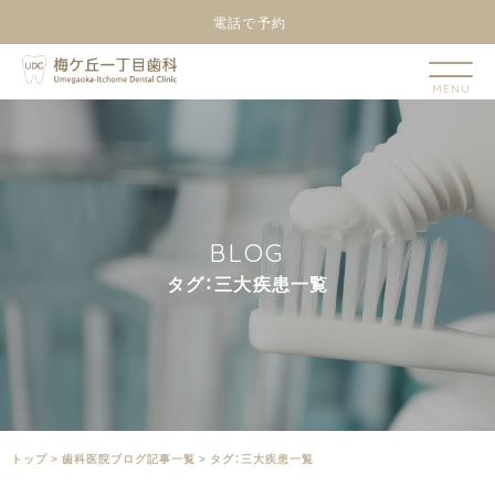
電話で予約
B
L
O
G
タ
グ
：
三
大
疾
患
一
覧
トップ
>
⻭科医院ブログ記事一覧
>
タグ：三大疾患一覧