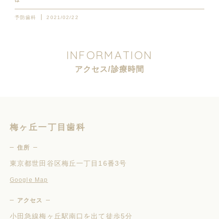
予防歯科
2021/02/22
I
N
F
O
R
M
A
T
I
O
N
ア
ク
セ
ス
/
診
療
時
間
梅ヶ丘一丁目歯科
住所
東京都世田谷区梅丘一丁目16番3号
Google Map
アクセス
小田急線梅ヶ丘駅南口を出て徒歩5分