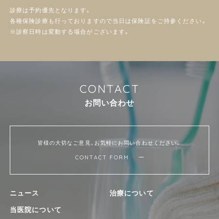
診療は予約優先となります。
各種保険診療も行っておりますので当日は保険証をご持参ください。
※診察日時は変動する場合がございます。
C
O
N
T
A
C
T
お
問
い
合
わ
せ
皆様の大切なご意見、お気軽にお問い合わせください。
CONTACT FORM
ニュース
治療について
当医院について