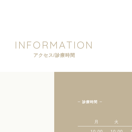
I
N
F
O
R
M
A
T
I
O
N
ア
ク
セ
ス
/
診
療
時
間
診療時間
月
火
10:00
10:00