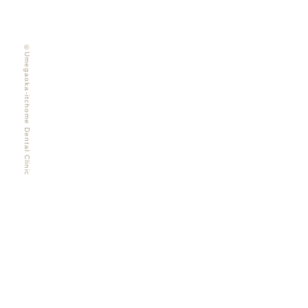
©Umegaoka-itchome Dental Clinic