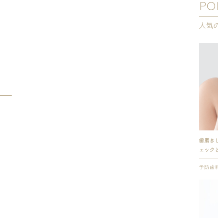
PO
人気
歯磨き
ェック
予防歯