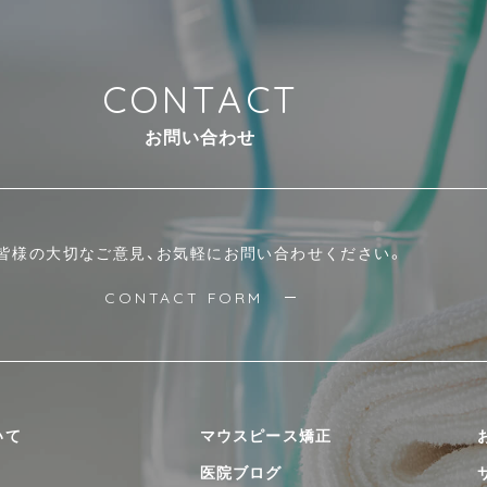
C
O
N
T
A
C
T
お
問
い
合
わ
せ
皆様の大切なご意見、お気軽にお問い合わせください。
CONTACT FORM
いて
マウスピース矯正
医院ブログ