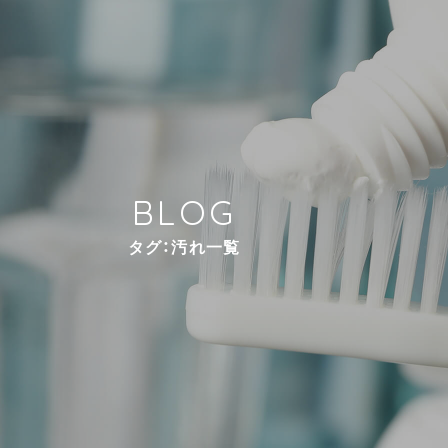
B
L
O
G
タ
グ
：
汚
れ
一
覧