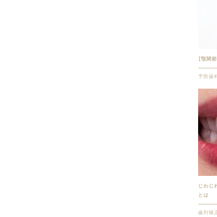
【顎関
予防歯
じわじ
とは
歯列矯