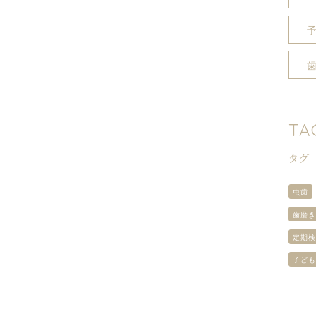
TA
タグ
虫歯
歯磨
定期
子ど