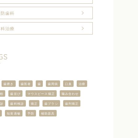
予防歯科
歯科治療
GS
歯磨き
歯医者
歯
歯周病
口臭
治療
き粉
歯並び
マウスピース矯正
噛み合わせ
検診
歯科検診
矯正
歯ブラシ
歯列矯正
も
知覚過敏
予防
補助器具