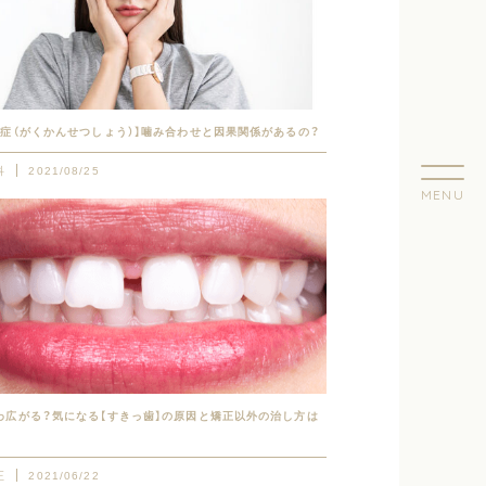
節症（がくかんせつしょう）】噛み合わせと因果関係があるの？
科
2021/08/25
東京
わ広がる？気になる【すきっ歯】の原因と矯正以外の治し方は
Goog
正
2021/06/22