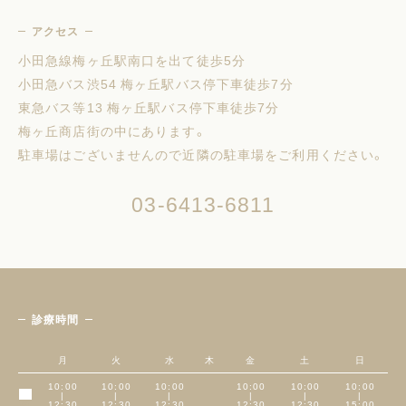
アクセス
小田急線梅ヶ丘駅南口を出て徒歩5分
小田急バス渋54 梅ヶ丘駅バス停下車徒歩7分
東急バス等13 梅ヶ丘駅バス停下車徒歩7分
梅ヶ丘商店街の中にあります。
駐車場はございませんので近隣の駐車場をご利用ください。
03-6413-6811
診療時間
月
火
水
木
金
土
日
10:00
10:00
10:00
10:00
10:00
10:00
|
|
|
|
|
|
午前
12:30
12:30
12:30
12:30
12:30
15:00