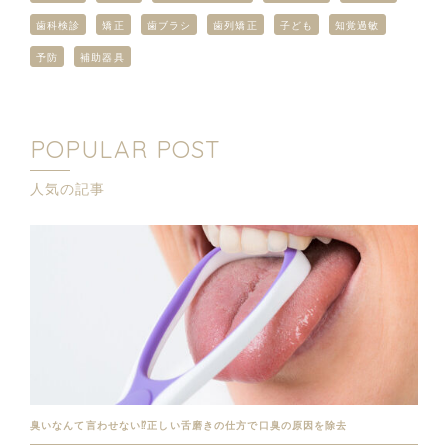
歯科検診
矯正
歯ブラシ
歯列矯正
子ども
知覚過敏
予防
補助器具
POPULAR POST
人気の記事
臭いなんて言わせない⁉︎正しい舌磨きの仕方で口臭の原因を除去