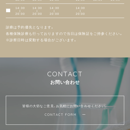
14:30
14:30
14:30
14:30
|
|
|
|
午後
20:00
20:00
20:00
20:00
診療は予約優先となります。
各種保険診療も行っておりますので当日は保険証をご持参ください。
※診察日時は変動する場合がございます。
C
O
N
T
A
C
T
お
問
い
合
わ
せ
皆様の大切なご意見、お気軽にお問い合わせください。
CONTACT FORM