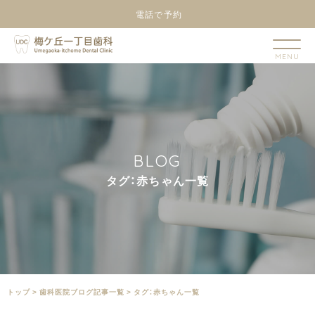
電話で予約
B
L
O
G
タ
グ
：
赤
ち
ゃ
ん
一
覧
トップ
>
⻭科医院ブログ記事一覧
>
タグ：赤ちゃん一覧