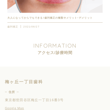
大人になってからでもできる！歯列矯正の種類やメリット・デメリット
歯列矯正
2021/06/27
I
N
F
O
R
M
A
T
I
O
N
ア
ク
セ
ス
/
診
療
時
間
梅ヶ丘一丁目歯科
住所
東京都世田谷区梅丘一丁目16番3号
Google Map