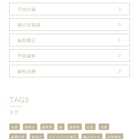
子供の歯
歯の豆知識
歯列矯正
予防歯科
歯科治療
TAGS
タグ
虫歯
歯磨き
歯医者
歯
歯周病
口臭
治療
歯磨き粉
歯並び
マウスピース矯正
噛み合わせ
定期検診