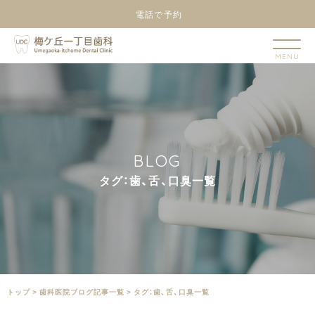
電話で予約
B
L
O
G
タ
グ
：
歯
、
舌
、
口
臭
一
覧
トップ
>
⻭科医院ブログ記事一覧
>
タグ：歯、舌、口臭一覧