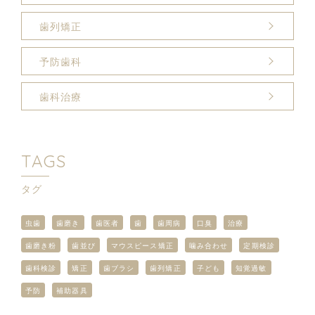
歯列矯正
予防歯科
歯科治療
TAGS
タグ
虫歯
歯磨き
歯医者
歯
歯周病
口臭
治療
歯磨き粉
歯並び
マウスピース矯正
噛み合わせ
定期検診
歯科検診
矯正
歯ブラシ
歯列矯正
子ども
知覚過敏
予防
補助器具