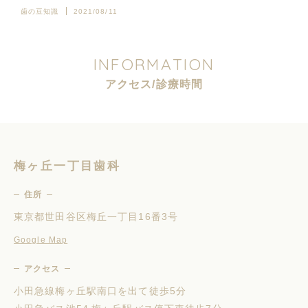
歯の豆知識
2021/08/11
I
N
F
O
R
M
A
T
I
O
N
ア
ク
セ
ス
/
診
療
時
間
梅ヶ丘一丁目歯科
住所
東京都世田谷区梅丘一丁目16番3号
Google Map
アクセス
小田急線梅ヶ丘駅南口を出て徒歩5分