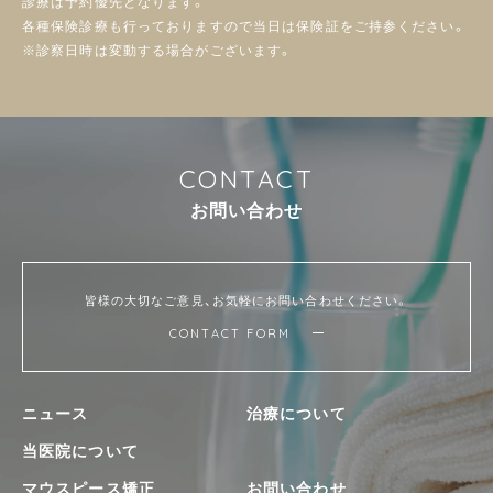
診療は予約優先となります。
各種保険診療も行っておりますので当日は保険証をご持参ください。
※診察日時は変動する場合がございます。
C
O
N
T
A
C
T
お
問
い
合
わ
せ
皆様の大切なご意見、お気軽にお問い合わせください。
CONTACT FORM
ニュース
治療について
当医院について
マウスピース矯正
お問い合わせ