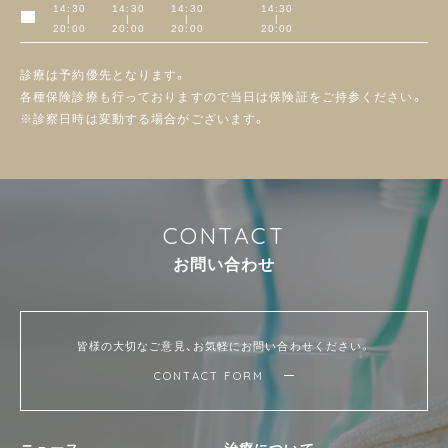
14:30
14:30
14:30
14:30
|
|
|
|
午後
20:00
20:00
20:00
20:00
診療は予約優先となります。
各種保険診療も行っておりますので当日は保険証をご持参ください。
※診察日時は変動する場合がございます。
C
O
N
T
A
C
T
お
問
い
合
わ
せ
皆様の大切なご意見、お気軽にお問い合わせください。
CONTACT FORM