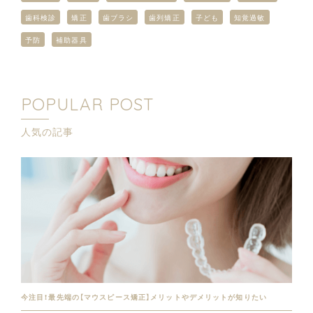
歯科検診
矯正
歯ブラシ
歯列矯正
子ども
知覚過敏
予防
補助器具
POPULAR POST
人気の記事
今注目！最先端の【マウスピース矯正】メリットやデメリットが知りたい