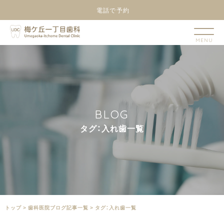
電話で予約
B
L
O
G
タ
グ
：
入
れ
歯
一
覧
トップ
>
⻭科医院ブログ記事一覧
>
タグ：入れ歯一覧