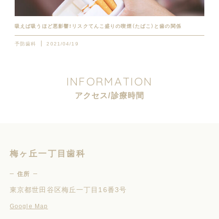
吸えば吸うほど悪影響！リスクてんこ盛りの喫煙（たばこ）と歯の関係
予防歯科
2021/04/19
I
N
F
O
R
M
A
T
I
O
N
ア
ク
セ
ス
/
診
療
時
間
梅ヶ丘一丁目歯科
住所
東京都世田谷区梅丘一丁目16番3号
Google Map