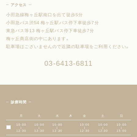
アクセス
小田急線梅ヶ丘駅南口を出て徒歩5分
小田急バス渋54 梅ヶ丘駅バス停下車徒歩7分
東急バス等13 梅ヶ丘駅バス停下車徒歩7分
梅ヶ丘商店街の中にあります。
駐車場はございませんので近隣の駐車場をご利用ください。
03-6413-6811
診療時間
月
火
水
木
金
土
日
10:00
10:00
10:00
10:00
10:00
10:00
|
|
|
|
|
|
午前
12:30
12:30
12:30
12:30
12:30
15:00