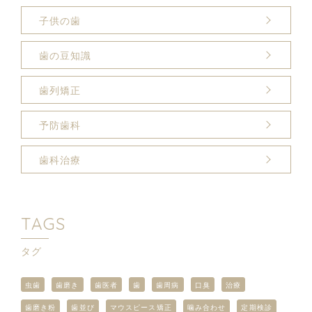
子供の歯
歯の豆知識
歯列矯正
予防歯科
歯科治療
TAGS
タグ
虫歯
歯磨き
歯医者
歯
歯周病
口臭
治療
歯磨き粉
歯並び
マウスピース矯正
噛み合わせ
定期検診