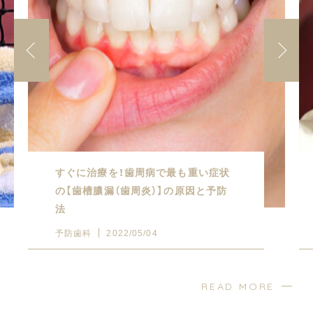
すぐに治療を！歯周病で最も重い症状
の【歯槽膿漏（歯周炎）】の原因と予防
法
予防歯科
2022/05/04
READ MORE