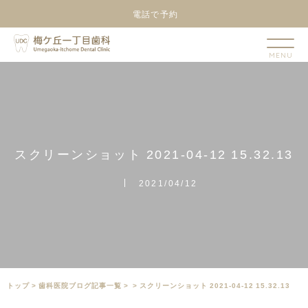
電話で予約
ス
ク
リ
ー
ン
シ
ョ
ッ
ト
2
0
2
1
-
0
4
-
1
2
1
5
.
3
2
.
1
3
2021/04/12
トップ
>
⻭科医院ブログ記事一覧
>
>
スクリーンショット 2021-04-12 15.32.13