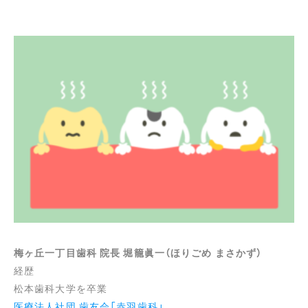
梅ヶ丘一丁目歯科 院長 堀籠眞一（ほりごめ まさかず）
経歴
松本歯科大学を卒業
医療法人社団 歯友会「赤羽歯科」