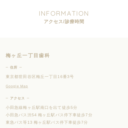
I
N
F
O
R
M
A
T
I
O
N
ア
ク
セ
ス
/
診
療
時
間
梅ヶ丘一丁目歯科
住所
東京都世田谷区梅丘一丁目16番3号
Google Map
アクセス
小田急線梅ヶ丘駅南口を出て徒歩5分
小田急バス渋54 梅ヶ丘駅バス停下車徒歩7分
東急バス等13 梅ヶ丘駅バス停下車徒歩7分