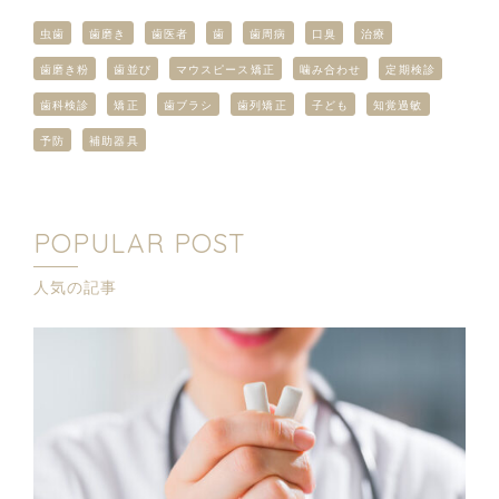
虫歯
歯磨き
歯医者
歯
歯周病
口臭
治療
歯磨き粉
歯並び
マウスピース矯正
噛み合わせ
定期検診
歯科検診
矯正
歯ブラシ
歯列矯正
子ども
知覚過敏
予防
補助器具
POPULAR POST
人気の記事