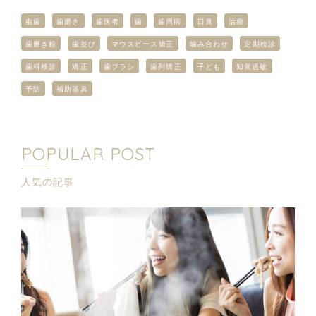
虫歯
歯磨き
歯医者
歯
歯周病
口臭
治療
歯磨き粉
歯並び
マウスピース矯正
噛み合わせ
定期検診
歯科検診
矯正
歯ブラシ
歯列矯正
子ども
知覚過敏
予防
補助器具
POPULAR POST
人気の記事