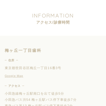
I
N
F
O
R
M
A
T
I
O
N
ア
ク
セ
ス
/
診
療
時
間
梅ヶ丘一丁目歯科
住所
東京都世田谷区梅丘一丁目16番3号
Google Map
アクセス
小田急線梅ヶ丘駅南口を出て徒歩5分
小田急バス渋54 梅ヶ丘駅バス停下車徒歩7分
東急バス等13 梅ヶ丘駅バス停下車徒歩7分