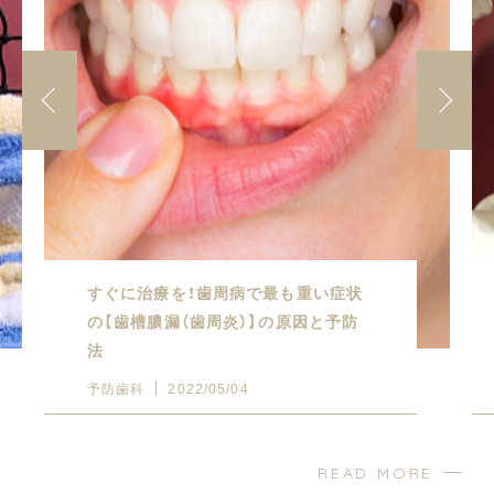
すぐに治療を！歯周病で最も重い症状
の【歯槽膿漏（歯周炎）】の原因と予防
法
予防歯科
2022/05/04
READ MORE