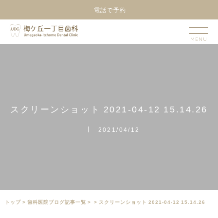
電話で予約
ス
ク
リ
ー
ン
シ
ョ
ッ
ト
2
0
2
1
-
0
4
-
1
2
1
5
.
1
4
.
2
6
2021/04/12
トップ
>
⻭科医院ブログ記事一覧
>
>
スクリーンショット 2021-04-12 15.14.26