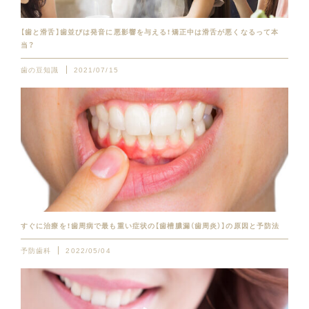
【歯と滑舌】歯並びは発音に悪影響を与える！矯正中は滑舌が悪くなるって本
当？
歯の豆知識
2021/07/15
すぐに治療を！歯周病で最も重い症状の【歯槽膿漏（歯周炎）】の原因と予防法
予防歯科
2022/05/04