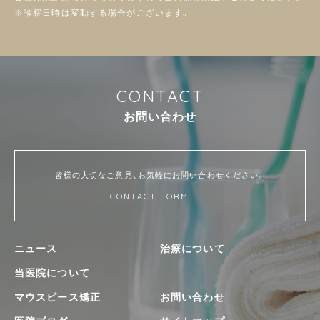
※診察日時は変動する場合がございます。
C
O
N
T
A
C
T
お
問
い
合
わ
せ
皆様の大切なご意見、お気軽にお問い合わせください。
CONTACT FORM
ニュース
治療について
当医院について
マウスピース矯正
お問い合わせ