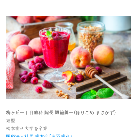
梅ヶ丘一丁目歯科 院長 堀籠眞一（ほりごめ まさかず）
経歴
松本歯科大学を卒業
医療法人社団 歯友会「赤羽歯科」