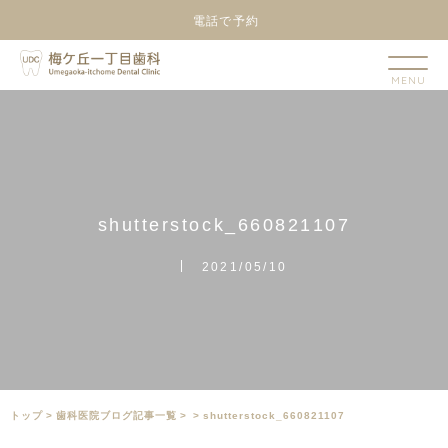
電話で予約
s
h
u
t
t
e
r
s
t
o
c
k
_
6
6
0
8
2
1
1
0
7
2021/05/10
トップ
>
⻭科医院ブログ記事一覧
>
>
shutterstock_660821107