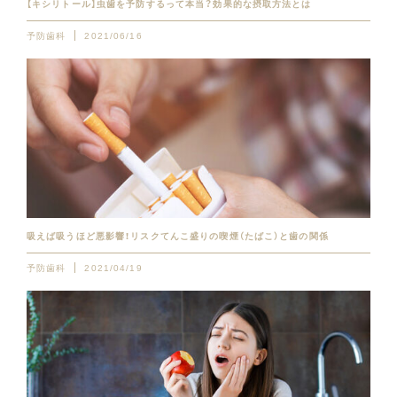
【キシリトール】虫歯を予防するって本当？効果的な摂取方法とは
予防歯科
2021/06/16
吸えば吸うほど悪影響！リスクてんこ盛りの喫煙（たばこ）と歯の関係
予防歯科
2021/04/19