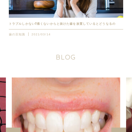
トラブルしかない⁉︎痛くないからと抜けた歯を放置しているとどうなるの
歯の豆知識
2021/03/14
B
L
O
G