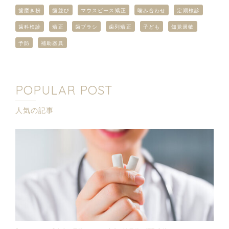
歯磨き粉
歯並び
マウスピース矯正
噛み合わせ
定期検診
歯科検診
矯正
歯ブラシ
歯列矯正
子ども
知覚過敏
予防
補助器具
POPULAR POST
人気の記事