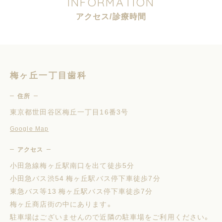
I
N
F
O
R
M
A
T
I
O
N
ア
ク
セ
ス
/
診
療
時
間
梅ヶ丘一丁目歯科
住所
東京都世田谷区梅丘一丁目16番3号
Google Map
アクセス
小田急線梅ヶ丘駅南口を出て徒歩5分
小田急バス渋54 梅ヶ丘駅バス停下車徒歩7分
東急バス等13 梅ヶ丘駅バス停下車徒歩7分
梅ヶ丘商店街の中にあります。
駐車場はございませんので近隣の駐車場をご利用ください。