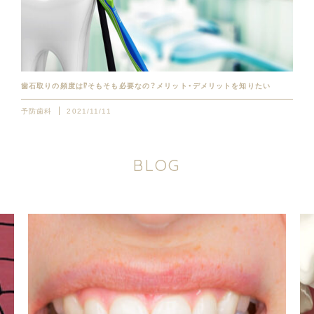
歯石取りの頻度は⁉︎そもそも必要なの？メリット・デメリットを知りたい
予防歯科
2021/11/11
B
L
O
G