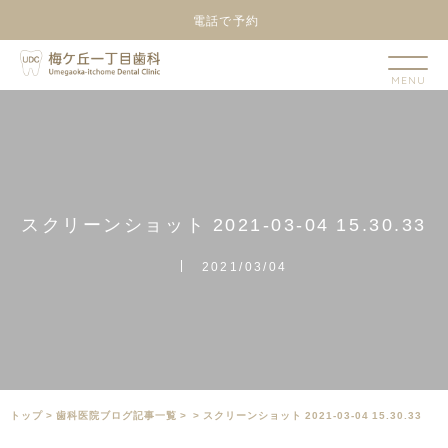
電話で予約
ス
ク
リ
ー
ン
シ
ョ
ッ
ト
2
0
2
1
-
0
3
-
0
4
1
5
.
3
0
.
3
3
2021/03/04
トップ
>
⻭科医院ブログ記事一覧
>
>
スクリーンショット 2021-03-04 15.30.33