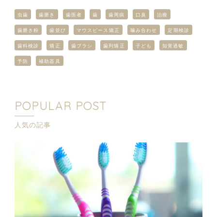
虫歯
歯磨き
歯医者
歯
歯周病
口臭
治療
歯磨き粉
歯並び
マウスピース矯正
噛み合わせ
定期検診
歯科検診
矯正
歯ブラシ
歯列矯正
子ども
知覚過敏
予防
補助器具
POPULAR POST
人気の記事