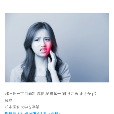
梅ヶ丘一丁目歯科 院長 堀籠眞一（ほりごめ まさかず）
経歴
松本歯科大学を卒業
医療法人社団 歯友会「赤羽歯科」