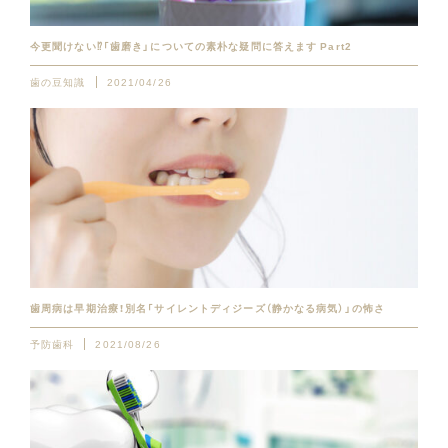
今更聞けない⁉︎「歯磨き」についての素朴な疑問に答えます Part2
歯の豆知識
2021/04/26
歯周病は早期治療！別名「サイレントディジーズ（静かなる病気）」の怖さ
予防歯科
2021/08/26