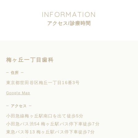
I
N
F
O
R
M
A
T
I
O
N
ア
ク
セ
ス
/
診
療
時
間
梅ヶ丘一丁目歯科
住所
東京都世田谷区梅丘一丁目16番3号
Google Map
アクセス
小田急線梅ヶ丘駅南口を出て徒歩5分
小田急バス渋54 梅ヶ丘駅バス停下車徒歩7分
東急バス等13 梅ヶ丘駅バス停下車徒歩7分