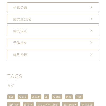
子供の歯
歯の豆知識
歯列矯正
予防歯科
歯科治療
TAGS
タグ
虫歯
歯磨き
歯医者
歯
歯周病
口臭
治療
歯磨き粉
歯並び
マウスピース矯正
噛み合わせ
定期検診