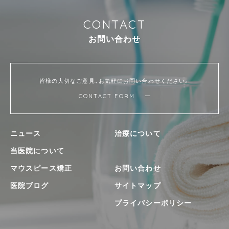
C
O
N
T
A
C
T
お
問
い
合
わ
せ
皆様の大切なご意見、お気軽にお問い合わせください。
CONTACT FORM
ニュース
治療について
当医院について
マウスピース矯正
お問い合わせ
医院ブログ
サイトマップ
プライバシーポリシー