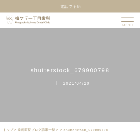
電話で予約
s
h
u
t
t
e
r
s
t
o
c
k
_
6
7
9
9
0
0
7
9
8
2021/04/20
トップ
>
⻭科医院ブログ記事一覧
>
>
shutterstock_679900798