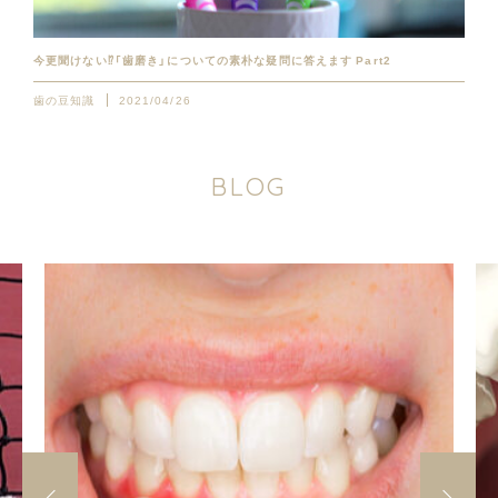
今更聞けない⁉︎「歯磨き」についての素朴な疑問に答えます Part2
歯の豆知識
2021/04/26
B
L
O
G