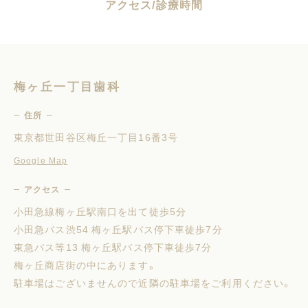
ア
ク
セ
ス
/
診
療
時
間
梅ヶ丘一丁目歯科
住所
東京都世田谷区梅丘一丁目16番3号
Google Map
アクセス
小田急線梅ヶ丘駅南口を出て徒歩5分
小田急バス渋54 梅ヶ丘駅バス停下車徒歩7分
東急バス等13 梅ヶ丘駅バス停下車徒歩7分
梅ヶ丘商店街の中にあります。
駐車場はございませんので近隣の駐車場をご利用ください。