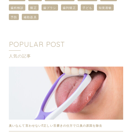
歯科検診
矯正
歯ブラシ
歯列矯正
子ども
知覚過敏
予防
補助器具
POPULAR POST
人気の記事
臭いなんて言わせない⁉︎正しい舌磨きの仕方で口臭の原因を除去