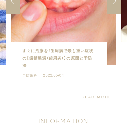
すぐに治療を！歯周病で最も重い症状
の【歯槽膿漏（歯周炎）】の原因と予防
法
予防歯科
2022/05/04
READ MORE
I
N
F
O
R
M
A
T
I
O
N