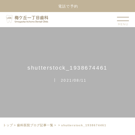
電話で予約
s
h
u
t
t
e
r
s
t
o
c
k
_
1
9
3
8
6
7
4
4
6
1
2021/08/11
トップ
>
⻭科医院ブログ記事一覧
>
>
shutterstock_1938674461