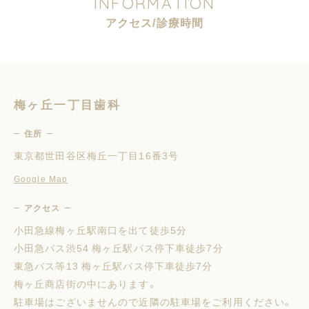
I
N
F
O
R
M
A
T
I
O
N
ア
ク
セ
ス
/
診
療
時
間
梅ヶ丘一丁目歯科
住所
東京都世田谷区梅丘一丁目16番3号
Google Map
アクセス
小田急線梅ヶ丘駅南口を出て徒歩5分
小田急バス渋54 梅ヶ丘駅バス停下車徒歩7分
東急バス等13 梅ヶ丘駅バス停下車徒歩7分
梅ヶ丘商店街の中にあります。
駐車場はございませんので近隣の駐車場をご利用ください。