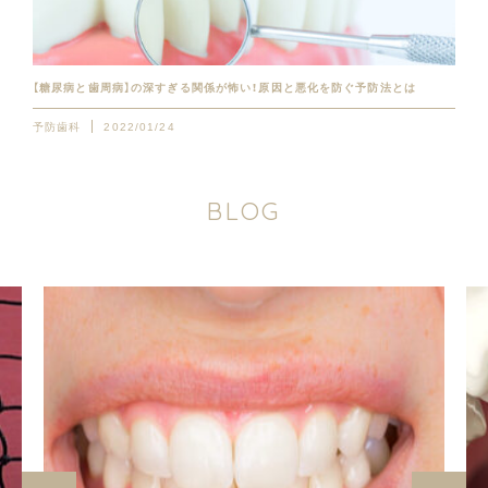
【糖尿病と歯周病】の深すぎる関係が怖い！原因と悪化を防ぐ予防法とは
予防歯科
2022/01/24
B
L
O
G