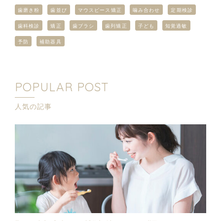
歯磨き粉
歯並び
マウスピース矯正
噛み合わせ
定期検診
歯科検診
矯正
歯ブラシ
歯列矯正
子ども
知覚過敏
予防
補助器具
POPULAR POST
人気の記事