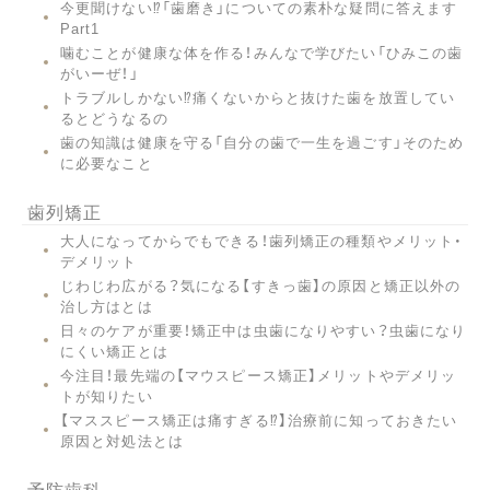
今更聞けない⁉︎「歯磨き」についての素朴な疑問に答えます
Part1
噛むことが健康な体を作る！みんなで学びたい「ひみこの歯
がいーぜ！」
トラブルしかない⁉︎痛くないからと抜けた歯を放置してい
るとどうなるの
歯の知識は健康を守る「自分の歯で一生を過ごす」そのため
に必要なこと
歯列矯正
大人になってからでもできる！歯列矯正の種類やメリット・
デメリット
じわじわ広がる？気になる【すきっ歯】の原因と矯正以外の
治し方はとは
日々のケアが重要！矯正中は虫歯になりやすい？虫歯になり
にくい矯正とは
今注目！最先端の【マウスピース矯正】メリットやデメリッ
トが知りたい
【マススピース矯正は痛すぎる⁉︎】治療前に知っておきたい
原因と対処法とは
予防歯科