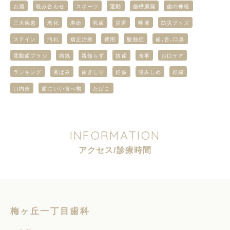
お酒
咬み合わせ
スポーツ
運動
歯槽膿漏
歯の神経
三大疾患
老化
寿命
乳歯
災害
唾液
防災グッズ
ステイン
汚れ
矯正治療
費用
酸蝕症
歯、舌、口臭
電動歯ブラシ
病気
親知らず
抜歯
食事
お口ケア
ランキング
黄ばみ
歯ぎしり
妊娠
咬みしめ
妊婦
口内炎
歯にいい食べ物
たばこ
I
N
F
O
R
M
A
T
I
O
N
ア
ク
セ
ス
/
診
療
時
間
梅ヶ丘一丁目歯科