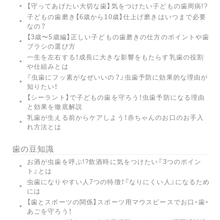
【守ってあげたい大切な歯】気をつけたい子どもの歯周病!?
子どもの歯磨き【6歳から10歳】仕上げ磨きはいつまで必要
なの？
【3歳〜5歳編】正しい子どもの歯磨きの仕方のポイントや歯
ブラシの選び方
一生を左右する！成長に大きな影響をもたらす乳歯の役割
や仕組みとは
『虫歯にフッ素がなぜいいの？』虫歯予防に効果的な理由が
知りたい！
【シーラント】で子どもの歯を守ろう！虫歯予防になる理由
と効果を徹底解説
乳歯が生える前からケアしよう！赤ちゃんのお口のお手入
れ方法とは
歯の豆知識
お酒が虫歯を呼ぶ!?飲酒時に気をつけたい『3つのポイン
ト』とは
虫歯になりやすい人7つの特徴！『なりにくい人』になるため
には
【歯とスポーツの関係】スポーツ用マウスピースでお口・歯・
あごを守ろう！