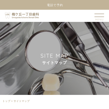
電話で予約
S
I
T
E
M
A
P
サ
イ
ト
マ
ッ
プ
トップ
>
サイトマップ