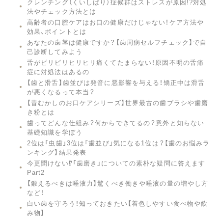
クレンチング（くいしばり）症候群はストレスが原因!?対処
法やチェック方法とは
高齢者の口腔ケアはお口の健康だけじゃない！ケア方法や
効果、ポイントとは
あなたの歯茎は健康ですか？【歯周病セルフチェック】で自
己診断してみよう
舌がピリピリヒリヒリ痛くてたまらない！原因不明の舌痛
症に対処法はあるの
【歯と滑舌】歯並びは発音に悪影響を与える！矯正中は滑舌
が悪くなるって本当？
【昔むかしのお口ケアシリーズ】世界最古の歯ブラシや歯磨
き粉とは
歯ってどんな仕組み？何からできてるの？意外と知らない
基礎知識を学ぼう
2位は「虫歯」3位は「歯並び」気になる1位は？【歯のお悩みラ
ンキング】結果発表
今更聞けない⁉︎「歯磨き」についての素朴な疑問に答えます
Part2
【鍛えるべきは唾液力】驚くべき働きや唾液の量の増やし方
など！
白い歯を守ろう！知っておきたい【着色しやすい食べ物や飲
み物】