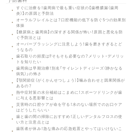
すぐに治療を！歯周病で最も重い症状の【歯槽膿漏（歯周
炎）】の原因と予防法
オーラルフレイルとは？口腔機能の低下を防ぐ5つの効果別
体操
【糖尿病と歯周病】の深すぎる関係が怖い！原因と悪化を防
ぐ予防法とは
オーバーブラッシングに注意しよう！歯を磨きすぎるとど
うなるの
歯石取りの頻度は⁉︎そもそも必要なの？メリット・デメリッ
トを知りたい
歯周病は早期治療！別名「サイレントディジーズ（静かなる
病気）」の怖さ
【顎関節症（がくかんせつしょう）】噛み合わせと因果関係が
あるの？
熱中症対策の水分補給はこまめに！スポーツドリンクが歯
に与える悪影響とは
災害時の口腔ケアが命を守る！水のない場所でのお口ケア
はどうしたらいい
歯と歯の間の掃除におすすめ！正しいデンタルフロスの使
い方と注意点とは
歯医者が休み！急な痛みの応急処置とやってはいけないこ