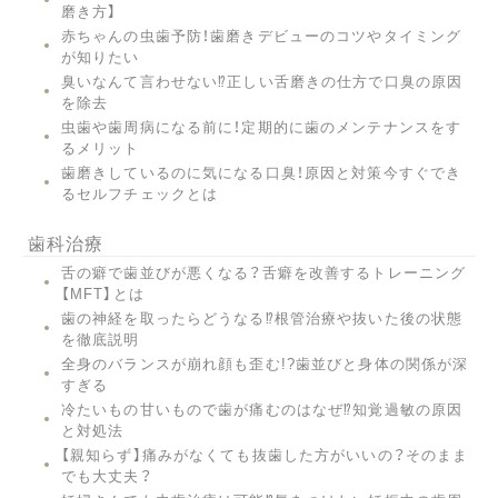
磨き方】
赤ちゃんの虫歯予防！歯磨きデビューのコツやタイミング
が知りたい
臭いなんて言わせない⁉︎正しい舌磨きの仕方で口臭の原因
を除去
虫歯や歯周病になる前に！定期的に歯のメンテナンスをす
るメリット
歯磨きしているのに気になる口臭！原因と対策今すぐでき
るセルフチェックとは
歯科治療
舌の癖で歯並びが悪くなる？舌癖を改善するトレーニング
【MFT】とは
歯の神経を取ったらどうなる⁉︎根管治療や抜いた後の状態
を徹底説明
全身のバランスが崩れ顔も歪む!?歯並びと身体の関係が深
すぎる
冷たいもの甘いもので歯が痛むのはなぜ⁉︎知覚過敏の原因
と対処法
【親知らず】痛みがなくても抜歯した方がいいの？そのまま
でも大丈夫？