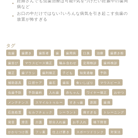
妊婦さんでも虫歯治療は可能⁉︎気をつけたい妊娠中の歯周
病など
お口の中だけではない！いろんな病気を引き起こす虫歯の
放置が怖すぎる
タグ
虫歯
歯磨き
歯医者
歯
歯周病
口臭
治療
歯磨き粉
歯並び
マウスピース矯正
噛み合わせ
定期検診
歯科検診
矯正
歯ブラシ
歯列矯正
子ども
知覚過敏
予防
補助器具
口腔ケア
歯石
歯垢
食いしばり
マウスピース
虫歯予防
予防歯科
入れ歯
赤ちゃん
ワイヤー矯正
おやつ
メンテナンス
スマイルトゥルー
すきっ歯
原因
歯痛
応急処置
セルフチェック
シーラント
痛すぎる
トレーニング
発音
滑舌
介護
部分入れ歯
お手入れ
嚥下障害
かかりつけ医
フッ素
仕上げ磨き
スポーツドリンク
対策法