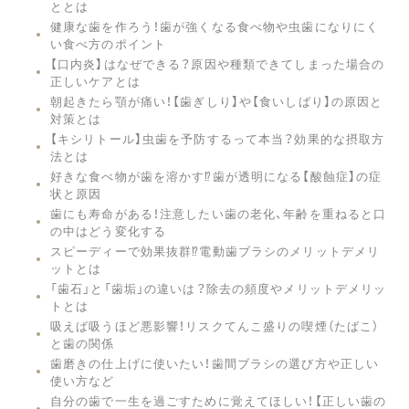
ととは
健康な歯を作ろう！歯が強くなる食べ物や虫歯になりにく
い食べ方のポイント
【口内炎】はなぜできる？原因や種類できてしまった場合の
正しいケアとは
朝起きたら顎が痛い！【歯ぎしり】や【食いしばり】の原因と
対策とは
【キシリトール】虫歯を予防するって本当？効果的な摂取方
法とは
好きな食べ物が歯を溶かす⁉︎歯が透明になる【酸蝕症】の症
状と原因
歯にも寿命がある！注意したい歯の老化、年齢を重ねると口
の中はどう変化する
スピーディーで効果抜群⁉︎電動歯ブラシのメリットデメリ
ットとは
「歯石」と「歯垢」の違いは？除去の頻度やメリットデメリッ
トとは
吸えば吸うほど悪影響！リスクてんこ盛りの喫煙（たばこ）
と歯の関係
歯磨きの仕上げに使いたい！歯間ブラシの選び方や正しい
使い方など
自分の歯で一生を過ごすために覚えてほしい！【正しい歯の