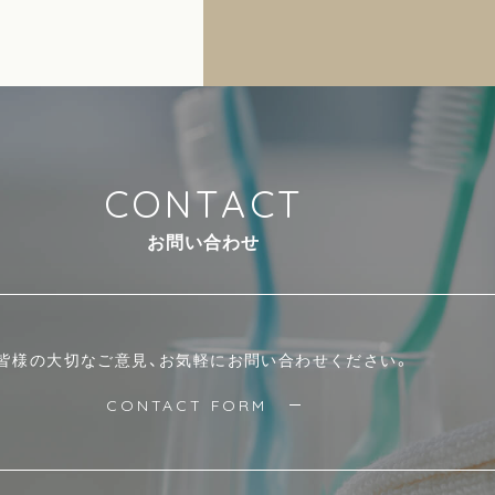
C
O
N
T
A
C
T
お
問
い
合
わ
せ
皆様の大切なご意見、お気軽にお問い合わせください。
CONTACT FORM