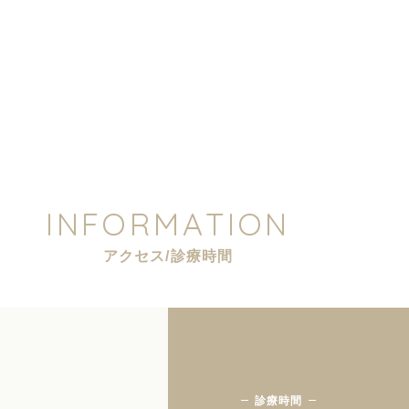
I
N
F
O
R
M
A
T
I
O
N
ア
ク
セ
ス
/
診
療
時
間
診療時間