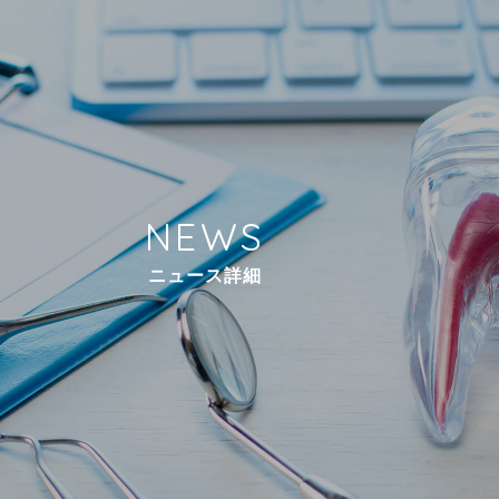
N
E
W
S
ニ
ュ
ー
ス
詳
細