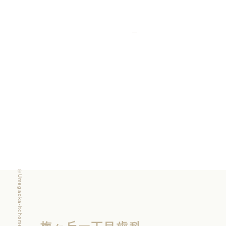
©Umegaoka-itchome Dental Clinic
梅ヶ丘一丁目歯科